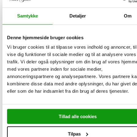
Samtykke
Detaljer
Om
Quick View
Tilføj til kurv
Guldbarre Vedhæng
Denne hjemmeside bruger cookies
Guldbarre Vedhæng i 14 karat Guld
Vi bruger cookies til at tilpasse vores indhold og annoncer, til
til 10 gram Argor-Heraeus
vise dig funktioner til sociale medier og til at analysere vores
Guldbarre
trafik. Vi deler også oplysninger om din brug af vores hjemm
med vores partnere inden for sociale medier,
Vitus Fjernlager: 8-14 hverdage.
annonceringspartnere og analysepartnere. Vores partnere k
kr.
9.499,00
| inkl. moms
kombinere disse data med andre oplysninger, du har givet d
eller som de har indsamlet fra din brug af deres tjenester.
Quick View
Tilføj til kurv
Tillad alle cookies
Guldbarre Vedhæng
Guldbarrevedhæng i 14 karat guld
Tilpas