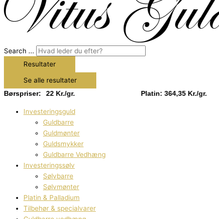
Search ...
Resultater
Se alle resultater
Sølv: 13,22 Kr./gr.
Børspriser:
Platin: 364,35 Kr./gr.
Investeringsguld
Guldbarre
Guldmønter
Guldsmykker
Guldbarre Vedhæng
Investeringssølv
Sølvbarre
Sølvmønter
Platin & Palladium
Tilbehør & specialvarer