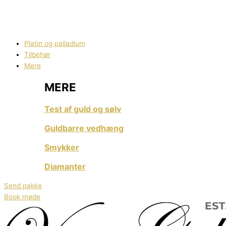
Køb Fysisk investeringssølv
Sølvbarer og sølvmønter fra LBMA-godkendte
producenter – høj renhed og global anerkendelse.
Platin og palladium
Tilbehør
Mere
MERE
Test af guld og sølv
Guldbarre vedhæng
Smykker
Diamanter
Send pakke
Book møde