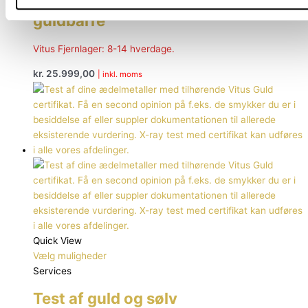
til 50 gram Argor-Heraeus
guldbarre
Vitus Fjernlager: 8-14 hverdage.
kr.
25.999,00
| inkl. moms
Quick View
Vælg muligheder
Services
Test af guld og sølv