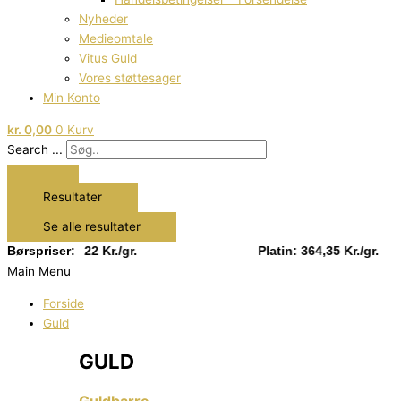
Nyheder
Medieomtale
Vitus Guld
Vores støttesager
Min Konto
kr.
0,00
0
Kurv
Search ...
Resultater
Se alle resultater
Sølv: 13,22 Kr./gr.
Børspriser:
Platin: 364,35 Kr./gr.
Main Menu
Forside
Guld
GULD
Guldbarre