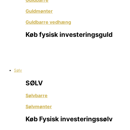
Guldmønter
Guldbarre vedhæng
Køb fysisk investeringsguld
Guldbarer og guldmønter fra LBMA-godkendte
raffinaderier – med dokumenteret renhed og global
anerkendelse.
Sølv
SØLV
Sølvbarre
Sølvmønter
Køb Fysisk investeringssølv