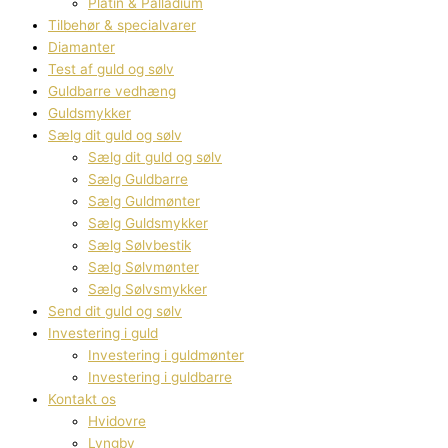
Platin & Palladium
Tilbehør & specialvarer
Diamanter
Test af guld og sølv
Guldbarre vedhæng
Guldsmykker
Sælg dit guld og sølv
Sælg dit guld og sølv
Sælg Guldbarre
Sælg Guldmønter
Sælg Guldsmykker
Sælg Sølvbestik
Sælg Sølvmønter
Sælg Sølvsmykker
Send dit guld og sølv
Investering i guld
Investering i guldmønter
Investering i guldbarre
Kontakt os
Hvidovre
Lyngby