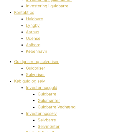
Investering i guldbarre
Kontakt os
Hvidovre
Lyngby
Aarhus
Odense
Aalborg
København
Guldpriser og sølvpriser
Guldpriser
Sølvpriser
Køb guld og sølv
Investeringsguld
Guldbarre
Guldmønter
Guldbarre Vedhæng
Investeringssølv
Sølvbarre
Sølvmønter