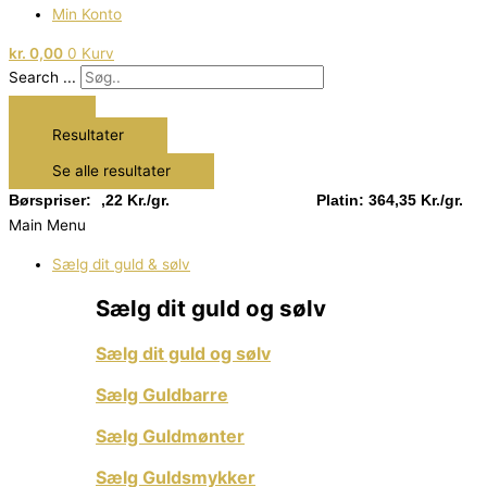
Min Konto
kr.
0,00
0
Kurv
Search ...
Resultater
Se alle resultater
Sølv: 13,22 Kr./gr.
Børspriser:
Platin: 364,35 Kr./gr.
Main Menu
Sælg dit guld & sølv
Sælg dit guld og sølv
Sælg dit guld og sølv
Sælg Guldbarre
Sælg Guldmønter
Sælg Guldsmykker