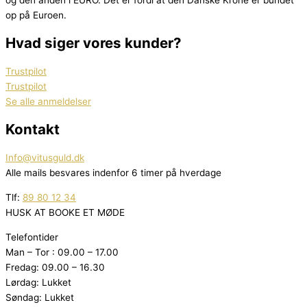
og den anden i EURO. Det er fordi at den Danske Krone er bundet
op på Euroen.
Hvad siger vores kunder?
Trustpilot
Trustpilot
Se alle anmeldelser
Kontakt
Info@vitusguld.dk
Alle mails besvares indenfor 6 timer på hverdage
Tlf:
89 80 12 34
HUSK AT BOOKE ET MØDE
Telefontider
Man – Tor : 09.00 – 17.00
Fredag: 09.00 – 16.30
Lørdag: Lukket
Søndag: Lukket