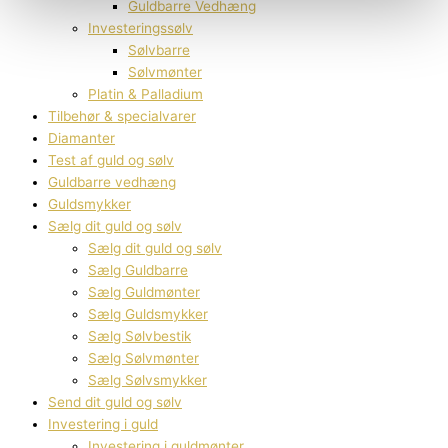
Guldbarre Vedhæng
Investeringssølv
Sølvbarre
Sølvmønter
Platin & Palladium
Tilbehør & specialvarer
Diamanter
Test af guld og sølv
Guldbarre vedhæng
Guldsmykker
Sælg dit guld og sølv
Sælg dit guld og sølv
Sælg Guldbarre
Sælg Guldmønter
Sælg Guldsmykker
Sælg Sølvbestik
Sælg Sølvmønter
Sælg Sølvsmykker
Send dit guld og sølv
Investering i guld
Investering i guldmønter