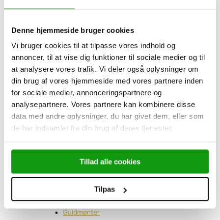
MERE
Denne hjemmeside bruger cookies
Tilbehør & specialvarer
Vi bruger cookies til at tilpasse vores indhold og
Test af guld og sølv
annoncer, til at vise dig funktioner til sociale medier og til
at analysere vores trafik. Vi deler også oplysninger om
Diamanter
din brug af vores hjemmeside med vores partnere inden
Smykker
for sociale medier, annonceringspartnere og
analysepartnere. Vores partnere kan kombinere disse
Send pakke
data med andre oplysninger, du har givet dem, eller som
Book møde
de har indsamlet fra din brug af deres tjenester.
Guldpriser og sølvpriser
Guldpriser
Tillad alle cookies
Sølvpriser
Køb guld og sølv
Tilpas
Investeringsguld
Guldbarre
Guldmønter