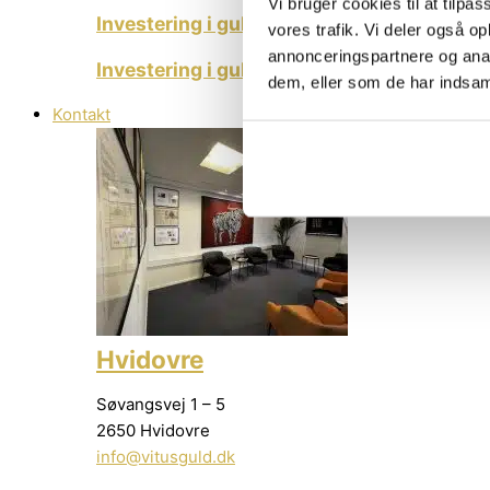
Vi bruger cookies til at tilpas
Investering i guldbarre
vores trafik. Vi deler også 
annonceringspartnere og anal
Investering i guldmønter
dem, eller som de har indsaml
Kontakt
Hvidovre
Søvangsvej 1 – 5
2650 Hvidovre
info@vitusguld.dk