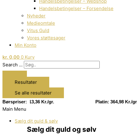
Handelsbetingelser – Webshop
Handelsbetingelser – Forsendelse
Nyheder
Medieomtale
Vitus Guld
Vores støttesager
Min Konto
kr.
0,00
0
Kurv
Search ...
Resultater
Se alle resultater
Sølv: 13,36 Kr./gr.
Børspriser:
Platin: 364,98 Kr./gr.
Main Menu
Sælg dit guld & sølv
Sælg dit guld og sølv