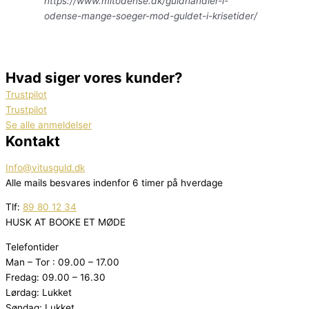
https://www.mitodense.dk/guldhandler-i-
odense-mange-soeger-mod-guldet-i-krisetider/
Hvad siger vores kunder?
Trustpilot
Trustpilot
Se alle anmeldelser
Kontakt
Info@vitusguld.dk
Alle mails besvares indenfor 6 timer på hverdage
Tlf:
89 80 12 34
HUSK AT BOOKE ET MØDE
Telefontider
Man – Tor : 09.00 – 17.00
Fredag: 09.00 – 16.30
Lørdag: Lukket
Søndag: Lukket