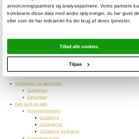
Send dit guld og sølv
annonceringspartnere og analysepartnere. Vores partnere k
Investering i guld
kombinere disse data med andre oplysninger, du har givet d
Investering i guldmønter
eller som de har indsamlet fra din brug af deres tjenester.
Investering i guldbarre
Kontakt os
Hvidovre
Lyngby
Tillad alle cookies
Aarhus
Odense
Tilpas
Aalborg
København
Guldpriser og sølvpriser
Guldpriser
Sølvpriser
Køb guld og sølv
Investeringsguld
Guldbarre
Guldmønter
Guldbarre Vedhæng
Investeringssølv