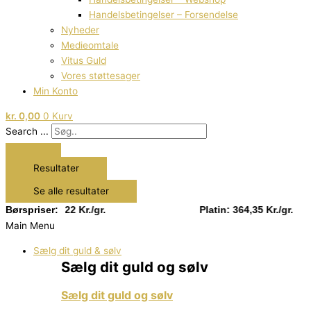
Handelsbetingelser – Forsendelse
Nyheder
Medieomtale
Vitus Guld
Vores støttesager
Min Konto
kr.
0,00
0
Kurv
Search ...
Resultater
Se alle resultater
Sølv: 13,22 Kr./gr.
Børspriser:
Platin: 364,35 Kr./gr.
Main Menu
Sælg dit guld & sølv
Sælg dit guld og sølv
Sælg dit guld og sølv