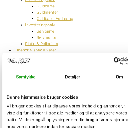
Guldbarre
Guldmønter
Guldbarre Vedhæng
Investeringssølv
Sølvbarre
Sølvmønter
Platin & Palladium
Tilbehør & specialvarer
Diamanter
Test af guld og sølv
Guldbarre vedhæng
Guldsmykker
Samtykke
Detaljer
Om
Sælg dit guld og sølv
Sælg dit guld og sølv
Sælg Guldbarre
Denne hjemmeside bruger cookies
Sælg Guldmønter
Vi bruger cookies til at tilpasse vores indhold og annoncer, til
Sælg Guldsmykker
vise dig funktioner til sociale medier og til at analysere vores
Sælg Sølvbestik
Sælg Sølvmønter
trafik. Vi deler også oplysninger om din brug af vores hjemm
Sælg Sølvsmykker
med vores partnere inden for sociale medier,