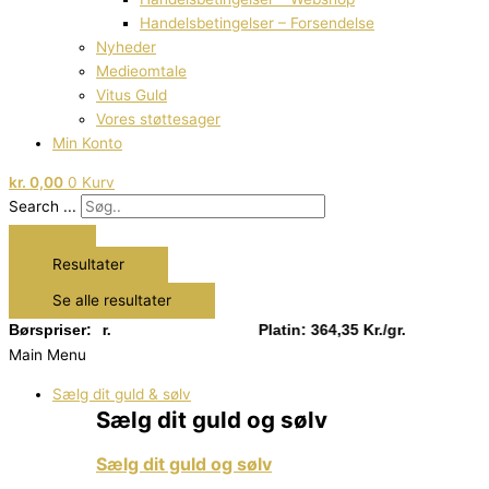
Handelsbetingelser – Forsendelse
Nyheder
Medieomtale
Vitus Guld
Vores støttesager
Min Konto
kr.
0,00
0
Kurv
Search ...
Resultater
Se alle resultater
Kr./gr.
Børspriser:
Platin: 364,35 Kr./gr.
Main Menu
Sælg dit guld & sølv
Sælg dit guld og sølv
Sælg dit guld og sølv