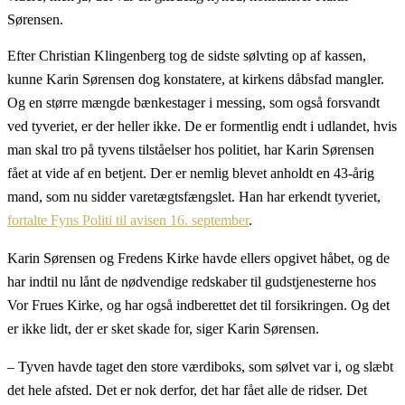
Sørensen.
Efter Christian Klingenberg tog de sidste sølvting op af kassen,
kunne Karin Sørensen dog konstatere, at kirkens dåbsfad mangler.
Og en større mængde bænkestager i messing, som også forsvandt
ved tyveriet, er der heller ikke. De er formentlig endt i udlandet, hvis
man skal tro på tyvens tilståelser hos politiet, har Karin Sørensen
fået at vide af en betjent. Der er nemlig blevet anholdt en 43-årig
mand, som nu sidder varetægtsfængslet. Han har erkendt tyveriet,
fortalte Fyns Politi til avisen 16. september
.
Karin Sørensen og Fredens Kirke havde ellers opgivet håbet, og de
har indtil nu lånt de nødvendige redskaber til gudstjenesterne hos
Vor Frues Kirke, og har også indberettet det til forsikringen. Og det
er ikke lidt, der er sket skade for, siger Karin Sørensen.
– Tyven havde taget den store værdiboks, som sølvet var i, og slæbt
det hele afsted. Det er nok derfor, det har fået alle de ridser. Det