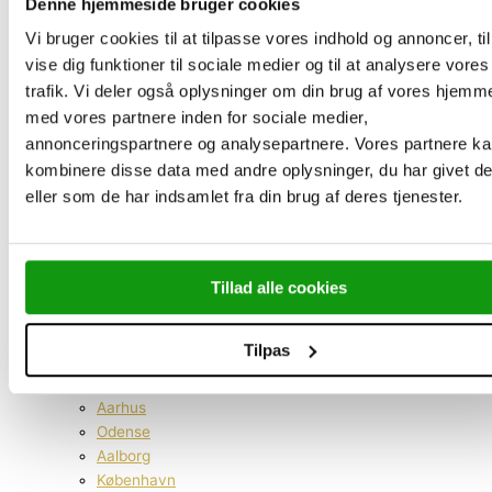
Denne hjemmeside bruger cookies
Guldsmykker
Vi bruger cookies til at tilpasse vores indhold og annoncer, til
Sælg dit guld og sølv
vise dig funktioner til sociale medier og til at analysere vores
Sælg dit guld og sølv
trafik. Vi deler også oplysninger om din brug af vores hjemm
Sælg Guldbarre
med vores partnere inden for sociale medier,
Sælg Guldmønter
Sælg Guldsmykker
annonceringspartnere og analysepartnere. Vores partnere k
Sælg Sølvbestik
kombinere disse data med andre oplysninger, du har givet d
Sælg Sølvmønter
eller som de har indsamlet fra din brug af deres tjenester.
Sælg Sølvsmykker
Send dit guld og sølv
Investering i guld
Investering i guldmønter
Tillad alle cookies
Investering i guldbarre
Kontakt os
Tilpas
Hvidovre
Lyngby
Aarhus
Odense
Aalborg
København