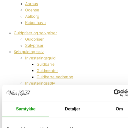
Aarhus
Odense
Aalborg
København
Guldpriser og sølvpriser
Guldpriser
Sølvpriser
Køb guld og sølv
Investeringsguld
Guldbarre
Guldmønter
Guldbarre Vedhæng
Investeringssølv
Sølvbarre
Sølvmønter
Platin & Palladium
Tilbehør & specialvarer
Samtykke
Detaljer
Om
Diamanter
Test af guld og sølv
Guldbarre vedhæng