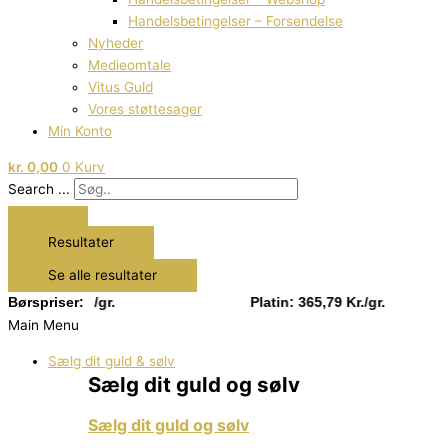
Handelsbetingelser – Forsendelse
Nyheder
Medieomtale
Vitus Guld
Vores støttesager
Min Konto
kr.
0,00
0
Kurv
Search ...
Resultater
Se alle resultater
22 Kr./gr.
Børspriser:
Platin: 365,79 Kr./gr.
Main Menu
Sælg dit guld & sølv
Sælg dit guld og sølv
Sælg dit guld og sølv