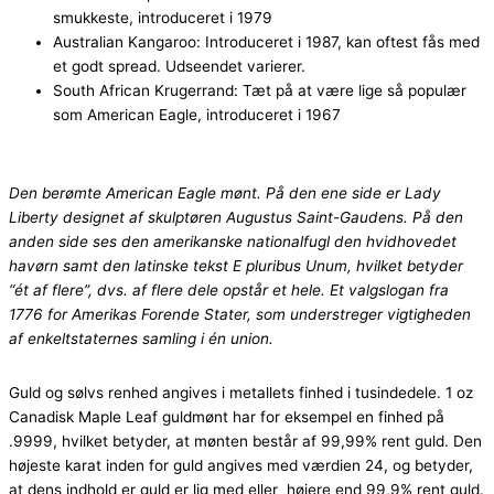
smukkeste, introduceret i 1979
Australian Kangaroo: Introduceret i 1987, kan oftest fås med
et godt spread. Udseendet varierer.
South African Krugerrand: Tæt på at være lige så populær
som American Eagle, introduceret i 1967
Den berømte American Eagle mønt. På den ene side er Lady
Liberty designet af skulptøren Augustus Saint-Gaudens. På den
anden side ses den amerikanske nationalfugl den hvidhovedet
havørn samt den latinske tekst E pluribus Unum, hvilket betyder
“ét af flere”, dvs. af flere dele opstår et hele. Et valgslogan fra
1776 for Amerikas Forende Stater, som understreger vigtigheden
af enkeltstaternes samling i én union.
Guld og sølvs renhed angives i metallets finhed i tusindedele. 1 oz
Canadisk Maple Leaf guldmønt har for eksempel en finhed på
.9999, hvilket betyder, at mønten består af 99,99% rent guld. Den
højeste karat inden for guld angives med værdien 24, og betyder,
at dens indhold er guld er lig med eller højere end 99,9% rent guld.