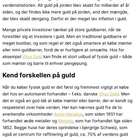
verdenshistorien. Alt guld på jorden blev skabt for milliarder af år
siden, og der findes ikke mere guld på jorden, end den mængde,
der blev skabt dengang. Derfor er der meget lav inflation i guld.
Mange private investorer tænker på store guldbarrer, når de
forestiller sig at investere i guld. Men en traditionel guldbarre er
meget kostbar, og som regel er det også smartere at købe mønter
eller mini-guldbarrer, fordi de er hurtigere at omsætte. Hos for
eksempel
Vitus Guld
kan finde et stort udbud af fysisk guld – både
som mønter og barre til enhver pengepung.
Kend forskellen på guld
Når du køber fysisk guld er det først og fremmest vigtigt at købe
det hos en autoriseret forhandler – f.eks. danske
Vitus Guld
. Men
det er også en god idé at købe mønter eller barrer, der er kendt og
respekteret over hele verden. Her kan nævnes guld fra de to
anerkendte virksomheder
Argor-Heraeus
, som siden 1951 har
forhandlet ædle metaller og
Metalor
, som har forhandlet lige siden
1852. Begge huse har deres oprindelse i bjergrige Schweiz, som
også er centrum for raffinering af guld, ca. 70% af verdens guld