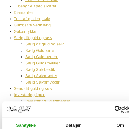
Tilbehør & specialvarer
Diamanter
Test af guld og sølv
Guldbarre vedhæng
Guldsmykker
Sælg dit guld og sølv
Sælg dit guld og sølv
Sælg Guldbarre
Sælg Guldmønter
Sælg Guldsmykker
Sælg Sølvbestik
Sælg Sølvmønter
Sælg Sølvsmykker
Send dit guld og sølv
Investering i guld
Investering i guldmønter
Investering i guldbarre
Kontakt os
Hvidovre
Samtykke
Detaljer
Om
Lyngby