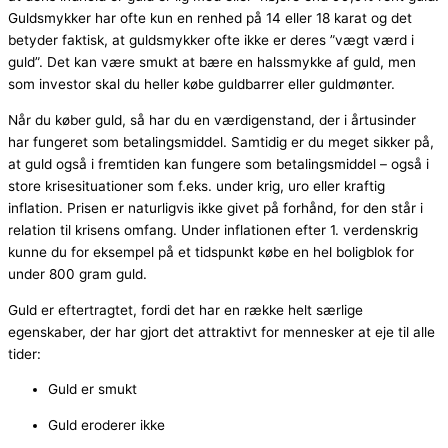
Guldsmykker har ofte kun en renhed på 14 eller 18 karat og det
betyder faktisk, at guldsmykker ofte ikke er deres ”vægt værd i
guld”. Det kan være smukt at bære en halssmykke af guld, men
som investor skal du heller købe guldbarrer eller guldmønter.
Når du køber guld, så har du en værdigenstand, der i årtusinder
har fungeret som betalingsmiddel. Samtidig er du meget sikker på,
at guld også i fremtiden kan fungere som betalingsmiddel – også i
store krisesituationer som f.eks. under krig, uro eller kraftig
inflation. Prisen er naturligvis ikke givet på forhånd, for den står i
relation til krisens omfang. Under inflationen efter 1. verdenskrig
kunne du for eksempel på et tidspunkt købe en hel boligblok for
under 800 gram guld.
Guld er eftertragtet, fordi det har en række helt særlige
egenskaber, der har gjort det attraktivt for mennesker at eje til alle
tider:
Guld er smukt
Guld eroderer ikke