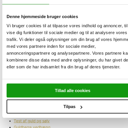
Aarhus
Odense
Aalborg
Denne hjemmeside bruger cookies
København
Vi bruger cookies til at tilpasse vores indhold og annoncer, til
vise dig funktioner til sociale medier og til at analysere vores
Guldpriser og sølvpriser
trafik. Vi deler også oplysninger om din brug af vores hjemm
Guldpriser
Sølvpriser
med vores partnere inden for sociale medier,
Køb guld og sølv
annonceringspartnere og analysepartnere. Vores partnere k
Investeringsguld
kombinere disse data med andre oplysninger, du har givet d
Guldbarre
eller som de har indsamlet fra din brug af deres tjenester.
Guldmønter
Guldbarre Vedhæng
Investeringssølv
Sølvbarre
Tillad alle cookies
Sølvmønter
Platin & Palladium
Tilpas
Tilbehør & specialvarer
Diamanter
Test af guld og sølv
Guldbarre vedhæng