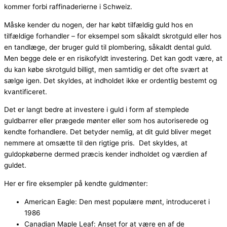
kommer forbi raffinaderierne i Schweiz.
Måske kender du nogen, der har købt tilfældig guld hos en
tilfældige forhandler – for eksempel som såkaldt skrotguld eller hos
en tandlæge, der bruger guld til plombering, såkaldt dental guld.
Men begge dele er en risikofyldt investering. Det kan godt være, at
du kan købe skrotguld billigt, men samtidig er det ofte svært at
sælge igen. Det skyldes, at indholdet ikke er ordentlig bestemt og
kvantificeret.
Det er langt bedre at investere i guld i form af stemplede
guldbarrer eller prægede mønter eller som hos autoriserede og
kendte forhandlere. Det betyder nemlig, at dit guld bliver meget
nemmere at omsætte til den rigtige pris. Det skyldes, at
guldopkøberne dermed præcis kender indholdet og værdien af
guldet.
Her er fire eksempler på kendte guldmønter:
American Eagle: Den mest populære mønt, introduceret i
1986
Canadian Maple Leaf: Anset for at være en af de